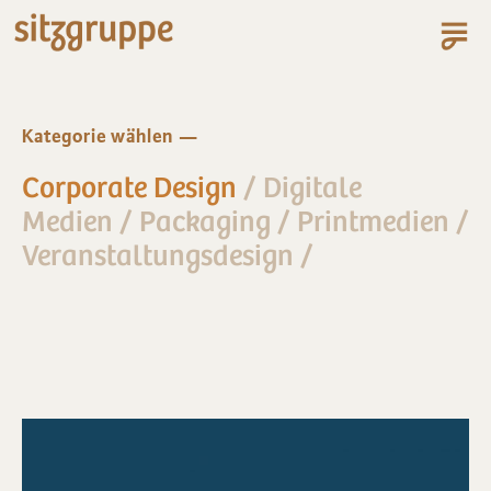
Kategorie wählen
Corporate Design
/
Digitale
Medien
/
Packaging
/
Printmedien
/
Veranstaltungsdesign
/